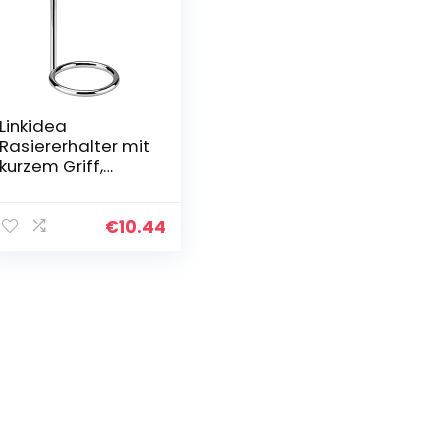
Linkidea
Rasiererhalter mit
kurzem Griff,
Edelstahl, Deluxe
Reise-
Rasiererhalter für
€
10.44
Herren, NUR
kompatibel mit
Rasierern mit
einem Griff von
weniger als 8,9
cm (Silber/Chrom
poliert)