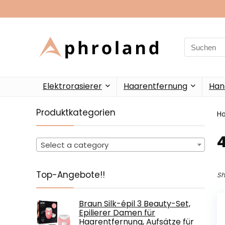
Search
for:
Elektrorasierer
Haarentfernung
Han
Produktkategorien
H
Select a category
Top-Angebote!!
Sh
Braun Silk-épil 3 Beauty-Set,
Epilierer Damen für
Haarentfernung, Aufsätze für