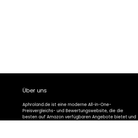
Über uns
Aphroland.de ist eine moderne All-in-One-
Preisvergleichs- und Bewertungswebsite, die die
besten auf Amazon verfügbaren Angebote bietet und
Sie durch die neuesten hinzugefügten Blogs auf dem
Laufenden hält. Alle Bilder unterliegen dem
Urheberrecht ihrer jeweiligen Eigentümer. Alle zitierten