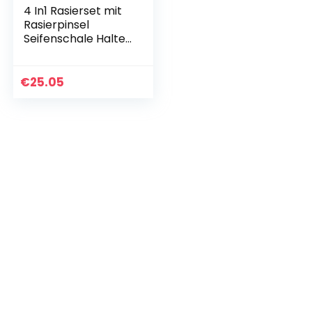
4 In1 Rasierset mit
Rasierpinsel
Seifenschale Halter
Nylon Haarbürste
Edelstahl Schüssel
Männer Shaving
€
25.05
Tool Set
Doppelpack für
Herren Pflege
Accessoires