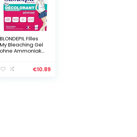
BLONDEPIL Filles
My Bleaching Gel
ohne Ammoniak
Spezial Fuzz für
empfindliche
Haut, 50 ml
€
10.89