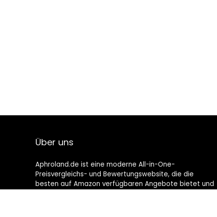
Über uns
Aphroland.de ist eine moderne All-in-One-
Preisvergleichs- und Bewertungswebsite, die die
besten auf Amazon verfügbaren Angebote bietet und
Sie durch die neuesten hinzugefügten Blogs auf dem
Laufenden hält. Alle Bilder unterliegen dem
Urheberrecht ihrer jeweiligen Eigentümer. Alle zitierten