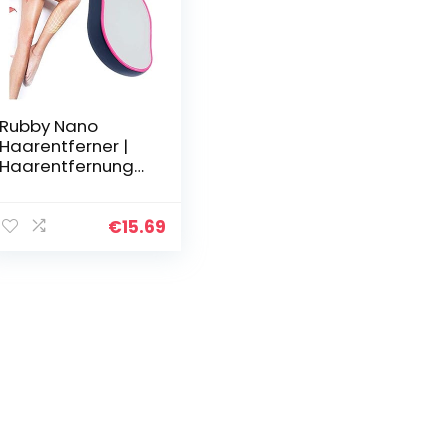
Rubby Nano
Haarentferner |
Haarentfernung
Ohne Rasieren,
Schmerzen &
Schneiden | Haar
€
15.69
Radierer fur
Damen Inkl.
Epilierer…