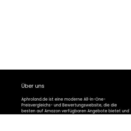
Über uns
Aphroland.de ist eine moderne All-in-One-
Preisvergleichs- und Bewertungswebsite, die die
besten auf Amazon verfügbaren Angebote bietet und
Sie durch die neuesten hinzugefügten Blogs auf dem
Laufenden hält. Alle Bilder unterliegen dem
Urheberrecht ihrer jeweiligen Eigentümer. Alle zitierten