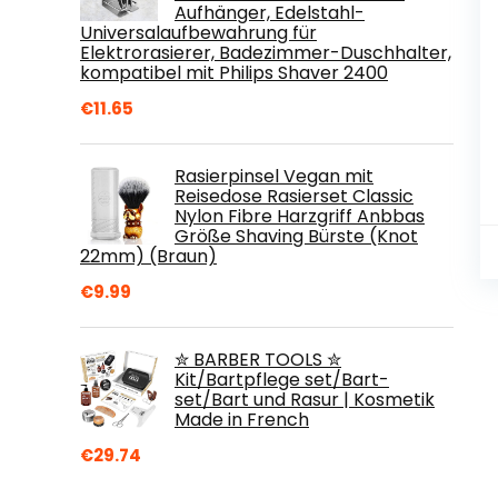
Aufhänger, Edelstahl-
Universalaufbewahrung für
Elektrorasierer, Badezimmer-Duschhalter,
kompatibel mit Philips Shaver 2400
€
11.65
Rasierpinsel Vegan mit
Reisedose Rasierset Classic
Nylon Fibre Harzgriff Anbbas
Größe Shaving Bürste (Knot
22mm) (Braun)
€
9.99
✮ BARBER TOOLS ✮
Kit/Bartpflege set/Bart-
set/Bart und Rasur | Kosmetik
Made in French
€
29.74