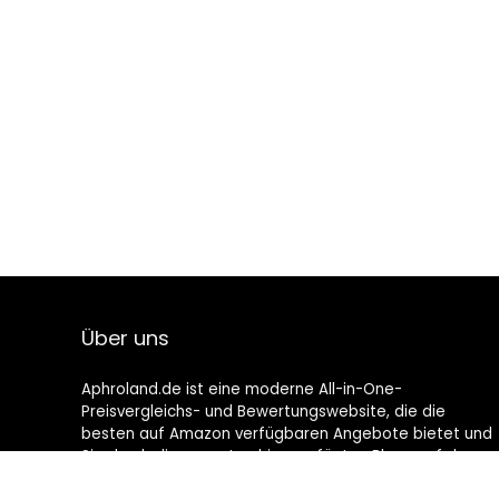
Über uns
Aphroland.de ist eine moderne All-in-One-
Preisvergleichs- und Bewertungswebsite, die die
besten auf Amazon verfügbaren Angebote bietet und
Sie durch die neuesten hinzugefügten Blogs auf dem
Laufenden hält. Alle Bilder unterliegen dem