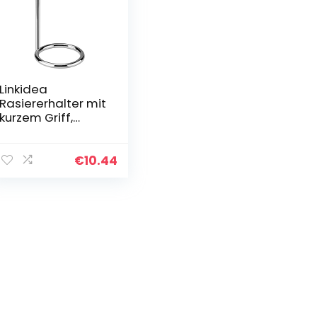
Linkidea
Rasiererhalter mit
kurzem Griff,
Edelstahl, Deluxe
Reise-
Rasiererhalter für
€
10.44
Herren, NUR
kompatibel mit
Rasierern mit
einem Griff von
weniger als 8,9
cm (Silber/Chrom
poliert)