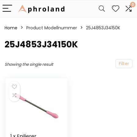
0
Home
Product Modellnummer
‎25J4853J34150K
‎25J4853J34150K
Filter
Showing the single result
1 x Epilierer