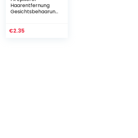
Haarentfernung
Gesichtsbehaarun
g Zahnstocher
entfernt mit
gefederten Epistick
€
2.35
Stilvoll und
beliebtNützlich…