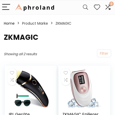
0
Home
Product Marke
‎ZKMAGIC
‎ZKMAGIC
Filter
Showing all 2 results
IPL Geräte
ZKMAGIC Epilierer