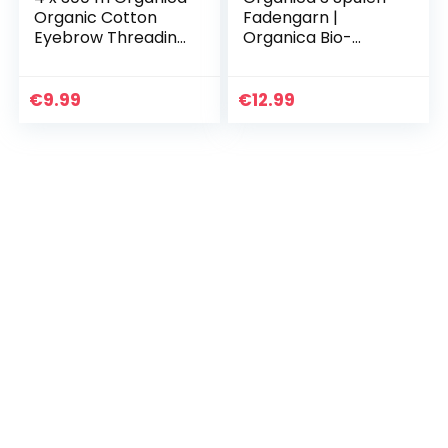
Organic Cotton
Fadengarn |
Eyebrow Threading
Organica Bio-
Thread
Baumwolle
Augenbrauenfädelf
aden |
€
9.99
€
12.99
Antibakterielle
Baumwollfäden…