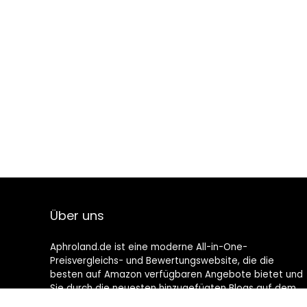
Über uns
Aphroland.de ist eine moderne All-in-One-
Preisvergleichs- und Bewertungswebsite, die die
besten auf Amazon verfügbaren Angebote bietet und
Sie durch die neuesten hinzugefügten Blogs auf dem
Laufenden hält. Alle Bilder unterliegen dem