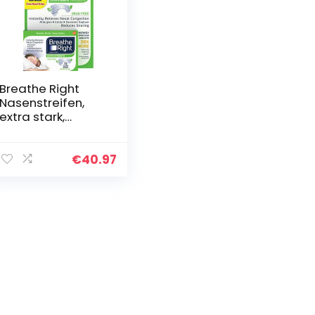
Breathe Right
Nasenstreifen,
extra stark,
transparent, 72
Stück
€
40.97