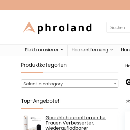
Search
for:
Elektrorasierer
Haarentfernung
Han
Produktkategorien
H
‎
Select a category
Top-Angebote!!
Sh
Gesichtshaarentferner für
Frauen Verbesserter,
wiederaufladbarer