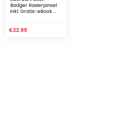
Badger Rasierpinsel
inkl. Gratis-eBook –
Hochwertiger
Naturhaarpinsel
aus echtem
€
22.99
Dachshaar in edler
Geschenkverpacku
ng – für eine
hautschonende
und gründliche
Rasur