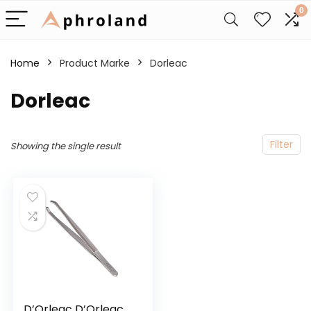
0
Home
Product Marke
‎Dorleac
‎Dorleac
Filter
Showing the single result
D’Orleac D’Orleac