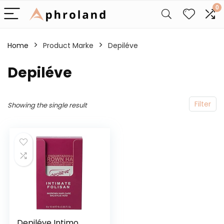
0
Home
Product Marke
‎Depiléve
‎Depiléve
Filter
Showing the single result
Depiléve Intimo