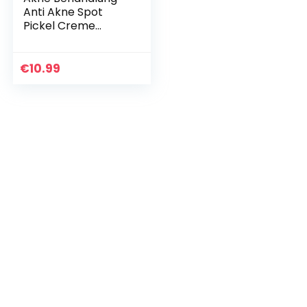
Anti Akne Spot
Pickel Creme
Makel Breakout
Behandlung
Gesicht Akne
€
10.99
Narbenentfernung
Gel-Creme
reduziert Rötungen
natürliche
Hautpflege (60 g)