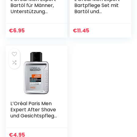
Bartöl für Männer,
Bartpflege Set mit
Unterstützung
Bartöl und
beim gesunden
Bartshampoo
Bartwachstum,
Beruhigende
€
6.95
€
11.45
Bartpflege für
Herren mit
holzigem Duft und
ätherischem
Zedernholzöl,
Barber Club, 1 x 30
ml
L’Oréal Paris Men
Expert After Shave
und Gesichtspflege
für Männer, Gegen
Rasurbrand,
Rötungen und
€
4.95