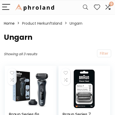
0
Home
Product Herkunftsland
‎Ungarn
‎Ungarn
Filter
Showing all 3 results
Braun Series 6s
Braun Series 7