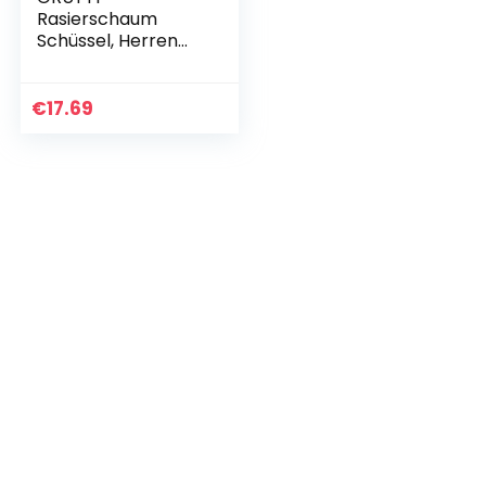
Rasierschaum
Schüssel, Herren
Durable Rasur
Seifenschale
Glänzend
€
17.69
Hochwertige Drei-
Schicht 304
Hochleistungs-
Edelstahl-
Hitzebewahrung