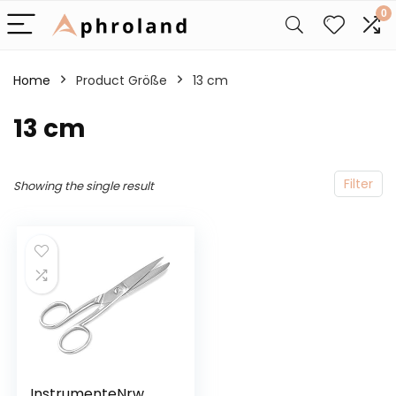
0
Home
Product Größe
‎13 cm
‎13 cm
Filter
Showing the single result
InstrumenteNrw