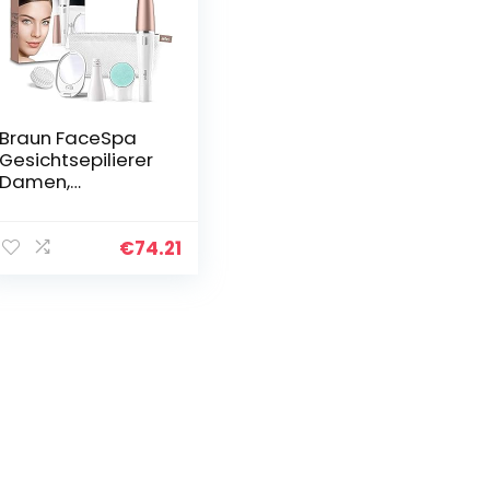
Braun FaceSpa
Gesichtsepilierer
Damen,
Gesichtsreinigung
sbürste,
Massagepad,
€
74.21
Spiegel und
Tasche,
Haarentfernung
und Reinigung,
Geschenk für
Frauen, 851v,
weiß/bronze