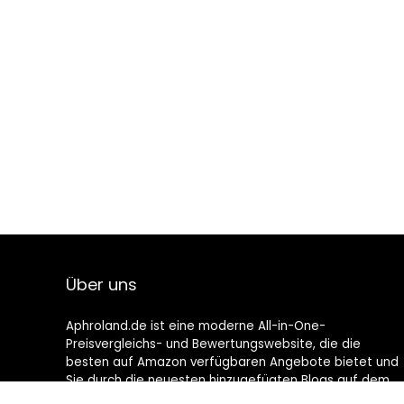
Über uns
Aphroland.de ist eine moderne All-in-One-
Preisvergleichs- und Bewertungswebsite, die die
besten auf Amazon verfügbaren Angebote bietet und
Sie durch die neuesten hinzugefügten Blogs auf dem
Laufenden hält. Alle Bilder unterliegen dem