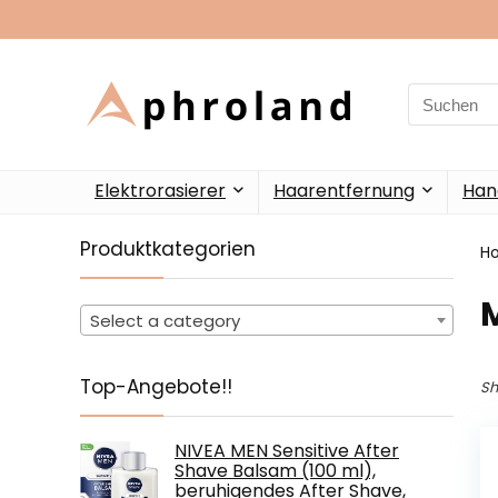
Search
for:
Elektrorasierer
Haarentfernung
Han
Produktkategorien
H
‎
Select a category
Top-Angebote!!
Sh
NIVEA MEN Sensitive After
Shave Balsam (100 ml),
beruhigendes After Shave,