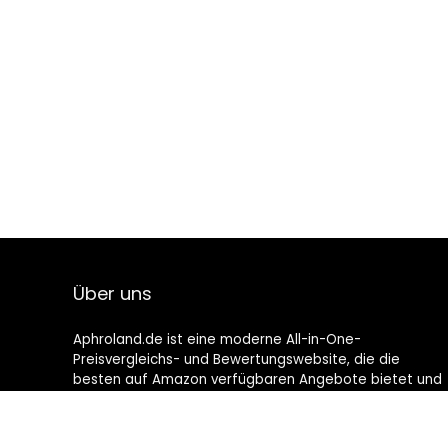
Über uns
Aphroland.de ist eine moderne All-in-One-
Preisvergleichs- und Bewertungswebsite, die die
besten auf Amazon verfügbaren Angebote bietet und
Sie durch die neuesten hinzugefügten Blogs auf dem
Laufenden hält. Alle Bilder unterliegen dem
Urheberrecht ihrer jeweiligen Eigentümer. Alle zitierten