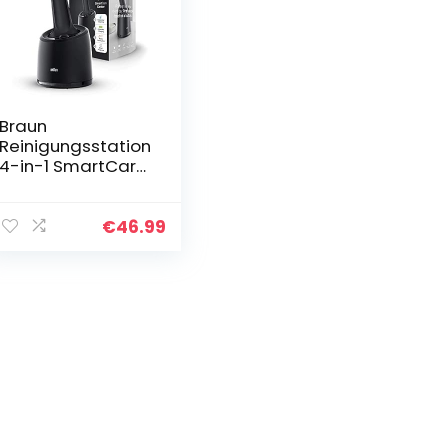
Braun
Reinigungsstation
4-in-1 SmartCare
Center, Reinigung
und Pflege für
Elektrorasierer,
€
46.99
kompatibel mit
Series 5, 6 & 7
Rasierer (Modelle
ab 2020),
Intelligente
Programmwahl
mit Aufladung