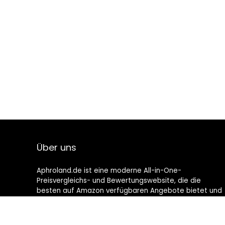
Über uns
Aphroland.de ist eine moderne All-in-One-
Preisvergleichs- und Bewertungswebsite, die die
besten auf Amazon verfügbaren Angebote bietet und
Sie durch die neuesten hinzugefügten Blogs auf dem
Laufenden hält. Alle Bilder unterliegen dem
Urheberrecht ihrer jeweiligen Eigentümer. Alle zitierten