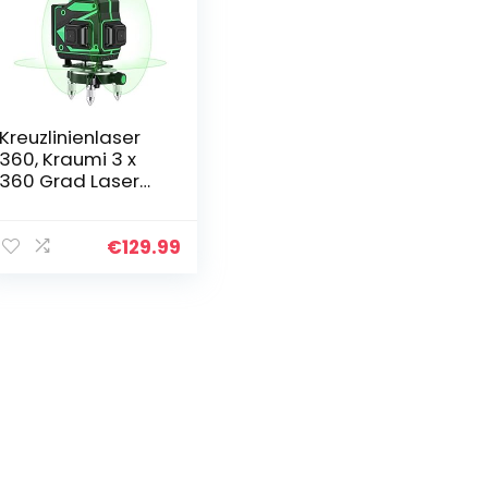
Kreuzlinienlaser
360, Kraumi 3 x
360 Grad Laser
Grün Laserpegel
Selbstausgleiche
nde, 3D 12 Linien
€
129.99
rotationslaser
selbstnivellierend
25m mit
Halterung und
Fernbedienung,
Inklusive 2pcs
Batterie