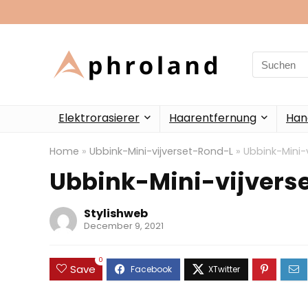
Search
for:
Elektrorasierer
Haarentfernung
Han
Home
»
Ubbink-Mini-vijverset-Rond-L
»
Ubbink-Mini-
Ubbink-Mini-vijvers
Stylishweb
December 9, 2021
0
Save