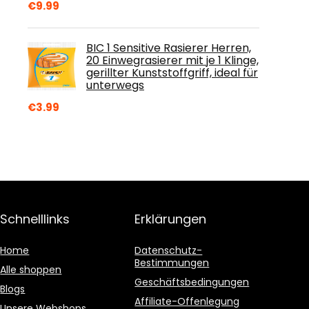
€
9.99
BIC 1 Sensitive Rasierer Herren,
20 Einwegrasierer mit je 1 Klinge,
gerillter Kunststoffgriff, ideal für
unterwegs
€
3.99
Schnelllinks
Erklärungen
Home
Datenschutz-
Bestimmungen
Alle shoppen
Geschäftsbedingungen
Blogs
Affiliate-Offenlegung
Unsere Webshops