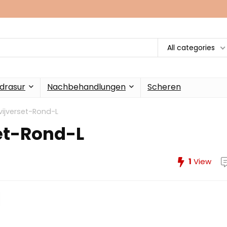
All categories
drasur
Nachbehandlungen
Scheren
vijverset-Rond-L
et-Rond-L
1
View