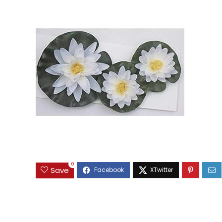
0
Save