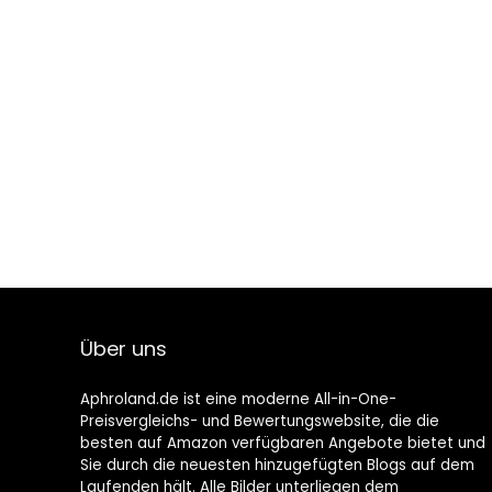
Über uns
Aphroland.de ist eine moderne All-in-One-
Preisvergleichs- und Bewertungswebsite, die die
besten auf Amazon verfügbaren Angebote bietet und
Sie durch die neuesten hinzugefügten Blogs auf dem
Laufenden hält. Alle Bilder unterliegen dem