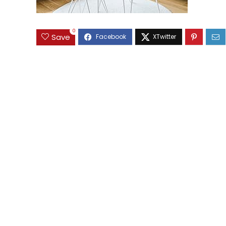
0
Save