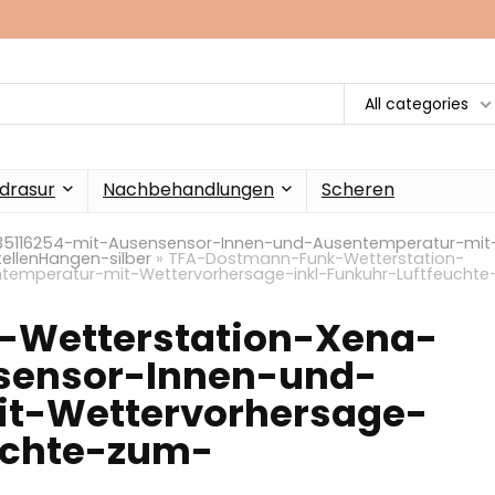
All categories
drasur
Nachbehandlungen
Scheren
35116254-mit-Ausensensor-Innen-und-Ausentemperatur-mit
ellenHangen-silber
»
TFA-Dostmann-Funk-Wetterstation-
emperatur-mit-Wettervorhersage-inkl-Funkuhr-Luftfeuchte
Wetterstation-Xena-
sensor-Innen-und-
t-Wettervorhersage-
uchte-zum-
r