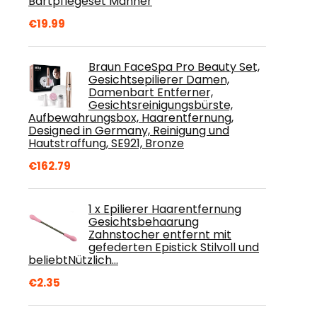
Bartpflegeset Männer
€
19.99
Braun FaceSpa Pro Beauty Set,
Gesichtsepilierer Damen,
Damenbart Entferner,
Gesichtsreinigungsbürste,
Aufbewahrungsbox, Haarentfernung,
Designed in Germany, Reinigung und
Hautstraffung, SE921, Bronze
€
162.79
1 x Epilierer Haarentfernung
Gesichtsbehaarung
Zahnstocher entfernt mit
gefederten Epistick Stilvoll und
beliebtNützlich…
€
2.35