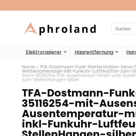
Search
for:
Elektrorasierer
Haarentfernung
Han
Home
»
TFA-Dostmann-Funk-Wetterstation-Xena-
Wettervorhersage-inkl-Funkuhr-Luftfeuchte-zum-St
Xena-35116254-mit-Ausensensor-Innen-und-Ausent
zum-StellenHangen-silber
TFA-Dostmann-Funk-
35116254-mit-Ausen
Ausentemperatur-mi
inkl-Funkuhr-Luftfe
StellenHangen-silbe