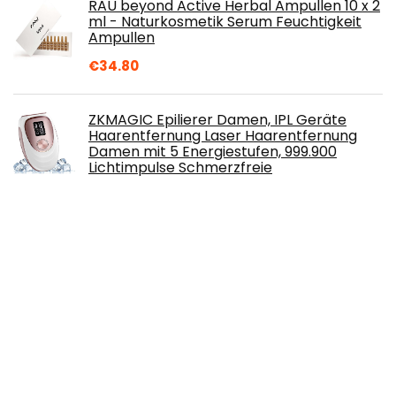
RAU beyond Active Herbal Ampullen 10 x 2
ml - Naturkosmetik Serum Feuchtigkeit
Ampullen
€
34.80
ZKMAGIC Epilierer Damen, IPL Geräte
Haarentfernung Laser Haarentfernung
Damen mit 5 Energiestufen, 999.900
Lichtimpulse Schmerzfreie
Haarentfernung für Damen Herren Schmerzlose
Haarentfernung mit Eis
€
80.57
Philips Lumea IPL Haarentfernungsgerät
8000 Series – Haarentfernungsgerät mit
SenseIQ Technologie, 4 Aufsätze für
Körper, Gesicht, Bikinizone und
Achselhöhlen (Modell BRI948/00)
€
559.95