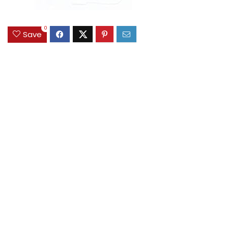
0
Save