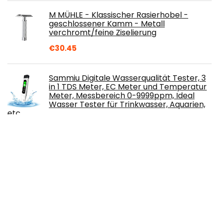
M MÜHLE - Klassischer Rasierhobel -
geschlossener Kamm - Metall
verchromt/feine Ziselierung
€
30.45
Sammiu Digitale Wasserqualität Tester, 3
in 1 TDS Meter, EC Meter und Temperatur
Meter, Messbereich 0-9999ppm, Ideal
Wasser Tester für Trinkwasser, Aquarien,
etc.
€
16.11
Lumea Advanced IPL
Haarentfernungsgerät 500,000
Lichtimpulse Permanent Haarentfernung
für Frauen & Männer-Körper Gesicht
Bikini-Zone & Achseln langanhaltend glatte Haut
€
99.99