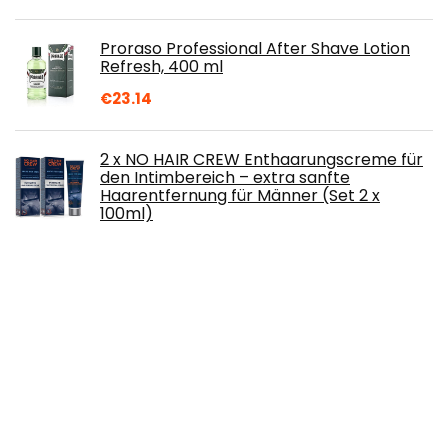
Proraso Professional After Shave Lotion
Refresh, 400 ml
€
23.14
2 x NO HAIR CREW Enthaarungscreme für
den Intimbereich – extra sanfte
Haarentfernung für Männer (Set 2 x
100ml)
€
19.45
Finishing Touch Flawless Dermaplane
Glow, Original-Peeling und Gesichtshaar-
Epilierer, Entfernt Pfirsichflaum und hilft
das Erscheinungsbild feiner Linien zu
reduzieren
€
19.99