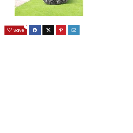
0
Save