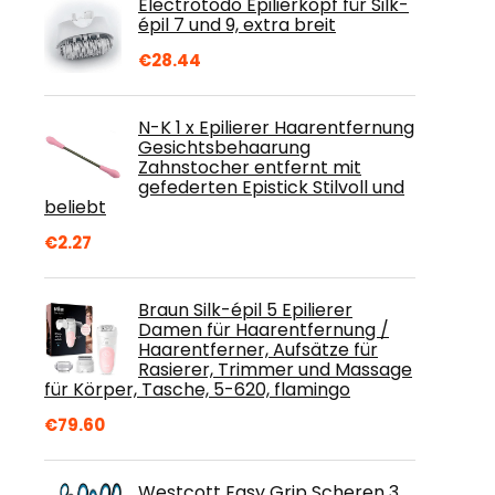
Electrotodo Epilierkopf für Silk-
épil 7 und 9, extra breit
€
28.44
N-K 1 x Epilierer Haarentfernung
Gesichtsbehaarung
Zahnstocher entfernt mit
gefederten Epistick Stilvoll und
beliebt
€
2.27
Braun Silk-épil 5 Epilierer
Damen für Haarentfernung /
Haarentferner, Aufsätze für
Rasierer, Trimmer und Massage
für Körper, Tasche, 5-620, flamingo
€
79.60
Westcott Easy Grip Scheren 3