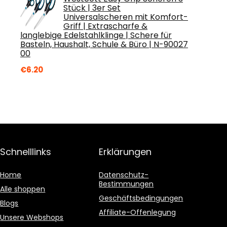
Stück | 3er Set
Universalscheren mit Komfort-
Griff | Extrascharfe &
langlebige Edelstahlklinge | Schere für
Basteln, Haushalt, Schule & Büro | N-90027
00
€
6.20
Schnelllinks
Erklärungen
Home
Datenschutz-
Bestimmungen
Alle shoppen
Geschäftsbedingungen
Blogs
Affiliate-Offenlegung
Unsere Webshops