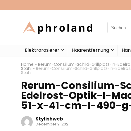
Search
for:
Elektrorasierer
Haarentfernung
Han
Home
»
Rerum-Consilium-Schild-Grillplatz-in-Edel
Stahl
»
Rerum-Consilium-Schild-Grillplatz-in-Edelr
Stahl
Rerum-Consilium-Sch
Edelrost-Optik-I-Ma
51-x-41-cm-I-490-g-
Stylishweb
December 9, 2021