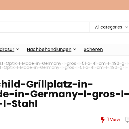
All categories
drasur
Nachbehandlungen
Scheren
rost-Optik-I-Made-in-Germany-I-gros-I-51-x-41-cm-I-490-g-I
ost-Optik-I-Made-in-Germany-I-gros-I-51-x-41-cm-I-490-g-I-
ild-Grillplatz-in-
de-in-Germany-I-gros-I
I-Stahl
1
View