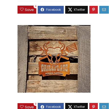
0
Save
0
Save