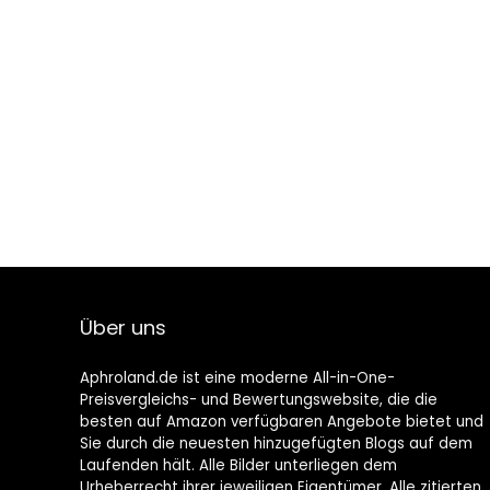
Über uns
Aphroland.de ist eine moderne All-in-One-
Preisvergleichs- und Bewertungswebsite, die die
besten auf Amazon verfügbaren Angebote bietet und
Sie durch die neuesten hinzugefügten Blogs auf dem
Laufenden hält. Alle Bilder unterliegen dem
Urheberrecht ihrer jeweiligen Eigentümer. Alle zitierten