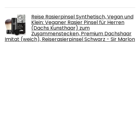
Reise Rasierpinsel Synthetisch, Vegan und
Klein: Veganer Rasier Pinsel für Herren
(Dachs Kunsthaar) zum
Zusammenstecken, Premium Dachshaar
Imitat (weich), Reiserasierpinsel Schwarz - Sir Marlon
Grant
€
10.99
Asdirne Schere, Klingen aus rostfreiem
Stahl, Griff mit weichem Griff, Geeignet für
Haushalte, Büros und Schulen, Blau…
€
12.59
EUROXANTY Elektrischer
Gesichtsentferner, Augenbrauen-
Epilierer, 2-in-1-Kopf, mit Licht, perfekt für
Augenbrauen, Lippen, Nase und Ohren,
USB-Ladekabel, Weiß… (Weiß)