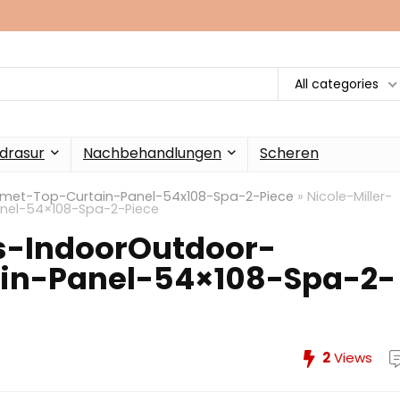
All categories
drasur
Nachbehandlungen
Scheren
mmet-Top-Curtain-Panel-54x108-Spa-2-Piece
»
Nicole-Miller-
el-54×108-Spa-2-Piece
s-IndoorOutdoor-
in-Panel-54×108-Spa-2-
2
Views