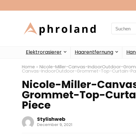
Search
for:
Elektrorasierer
Haarentfernung
Han
Home
»
Nicole-Miller-Canvas-IndoorOutdoor-Gro
Canvas-IndoorOutdoor-Grommet-Top-Curtain-Pan
Nicole-Miller-Canva
Grommet-Top-Curta
Piece
Stylishweb
December 9, 2021