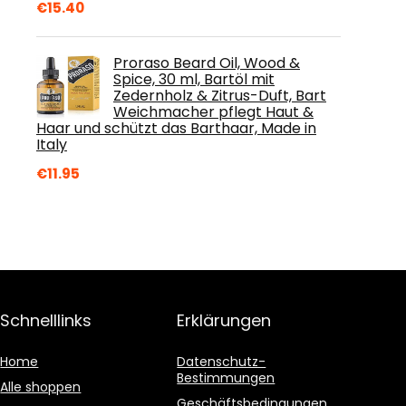
€
15.40
Proraso Beard Oil, Wood &
Spice, 30 ml, Bartöl mit
Zedernholz & Zitrus-Duft, Bart
Weichmacher pflegt Haut &
Haar und schützt das Barthaar, Made in
Italy
€
11.95
Schnelllinks
Erklärungen
Home
Datenschutz-
Bestimmungen
Alle shoppen
Geschäftsbedingungen