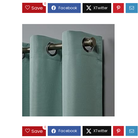
0
Save
0
Save