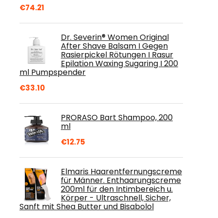
€
74.21
Dr. Severin® Women Original
After Shave Balsam I Gegen
Rasierpickel Rötungen I Rasur
Epilation Waxing Sugaring I 200
ml Pumpspender
€
33.10
PRORASO Bart Shampoo, 200
ml
€
12.75
Elmaris Haarentfernungscreme
für Männer. Enthaarungscreme
200ml für den Intimbereich u.
Körper - Ultraschnell, Sicher,
Sanft mit Shea Butter und Bisabolol