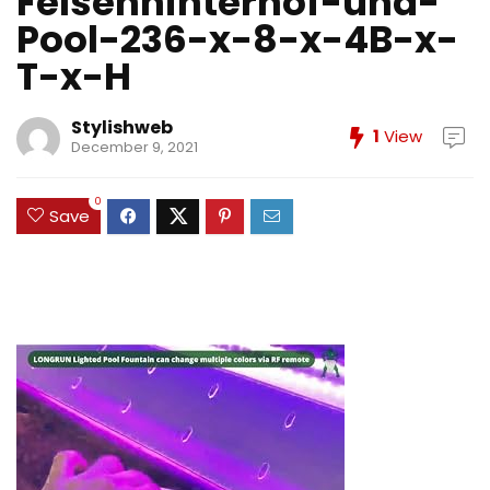
Felsenhinterhof-und-
Pool-236-x-8-x-4B-x-
T-x-H
Stylishweb
1
View
December 9, 2021
0
Save