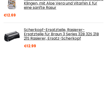
Klingen, mit Aloe Vera und Vitamin E für
eine sanfte Rasur
€
12.69
Scherkopf-Ersatzteile, Rasierer-
Ersatzteile für Braun 3 Series 32B 32S 21B
21S Rasierer, Ersatz-Scherkopf
€
12.99
KFD Netzeil 12V Ladegerät Ladekabel für
Braun Rasierer Series S9 Pro S8 S7 S6 S5 S3
9 Pro Pro+ 7 5 3 5210 799cc-7 7865cc
5729 370cc 5030s 5673 310s 340S 740S
5040s Shaver Razor Ersatzteile Stromkabel
€
16.99
Sebamed For Men After Shave Balsam
(100 ml) parent