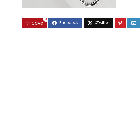
0
Save