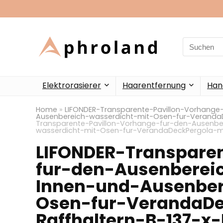
Search
for:
Elektrorasierer
Haarentfernung
Han
Home
»
LIFONDER-Transparente-Pavillon-Vorhange
Ausenbereich-wasserdicht-mit-Osen-fur-VerandaD
Transparente-Pavillon-Vorhange-fur-den-Ausenbe
wasserdicht-mit-Osen-fur-VerandaDeckPergola-mi
LIFONDER-Transpare
fur-den-Ausenberei
Innen-und-Ausenber
Osen-fur-VerandaDe
Raffhaltern-B-137-x