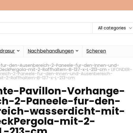
All categories
drasur
Nachbehandlungen
Scheren
-fur-den-Ausenbereich-2-Paneele-fur-den-Innen-und-
eckPergola-mit-2-Raffhaltern-B-137-x-L-213-cm
»
LIFONDER-
reich-2-Paneele-fur-den-Innen-und-Ausenbereich-
t-2-Raffhaltern-B-137-x-L-213-cm
nte-Pavillon-Vorhange-
ch-2-Paneele-fur-den-
eich-wasserdicht-mit-
ckPergola-mit-2-
-L-213-cm