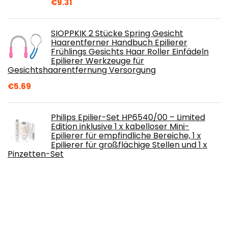
€
9.31
SIOPPKIK 2 Stücke Spring Gesicht
Haarentferner Handbuch Epilierer
Frühlings Gesichts Haar Roller Einfädeln
Epilierer Werkzeuge für
Gesichtshaarentfernung Versorgung
€
5.69
Philips Epilier-Set HP6540/00 – Limited
Edition inklusive 1 x kabelloser Mini-
Epilierer für empfindliche Bereiche, 1 x
Epilierer für großflächige Stellen und 1 x
Pinzetten-Set
€
340.00
Gillette Mach3
€
14.99