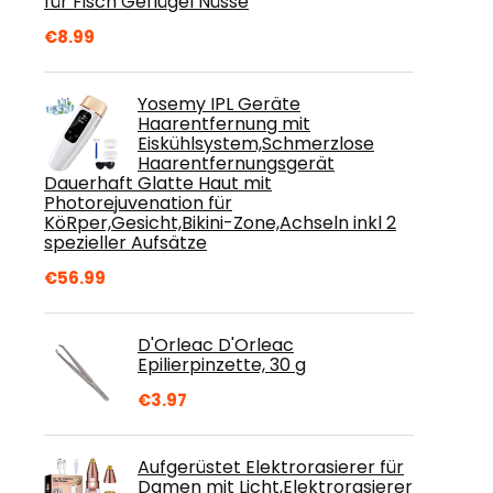
für Fisch Geflügel Nüsse
€
8.99
Yosemy IPL Geräte
Haarentfernung mit
Eiskühlsystem,Schmerzlose
Haarentfernungsgerät
Dauerhaft Glatte Haut mit
Photorejuvenation für
KöRper,Gesicht,Bikini-Zone,Achseln inkl 2
spezieller Aufsätze
€
56.99
D'Orleac D'Orleac
Epilierpinzette, 30 g
€
3.97
Aufgerüstet Elektrorasierer für
Damen mit Licht,Elektrorasierer