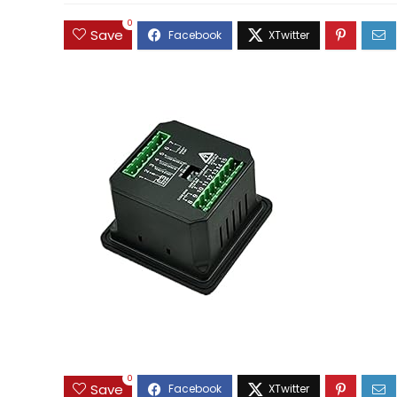
0
Save
0
Save