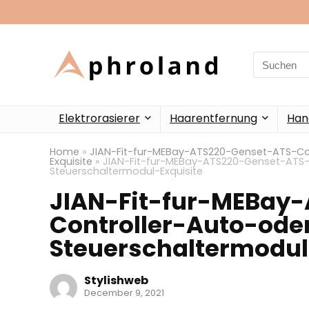
Search
for:
Elektrorasierer
Haarentfernung
Han
Home
»
JIAN-Fit-fur-MEBay-ATS220-Genset-ATS-Co
Exquisite
»
JIAN-Fit-fur-MEBay-ATS220-Genset-ATS-
Steuerschaltermodul-Exquisite
JIAN-Fit-fur-MEBay
Controller-Auto-ode
Steuerschaltermodul
Stylishweb
December 9, 2021