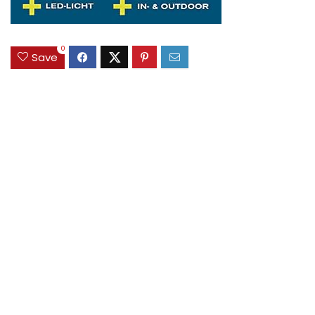
0
Save