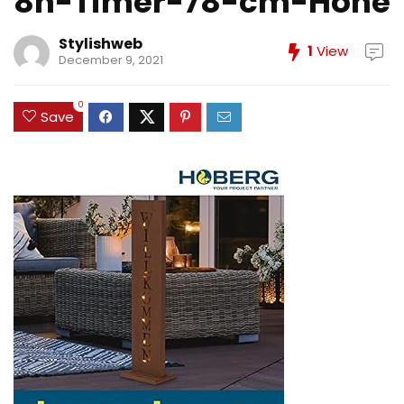
8h-Timer-78-cm-Hohe
Stylishweb
1
View
December 9, 2021
0
Save