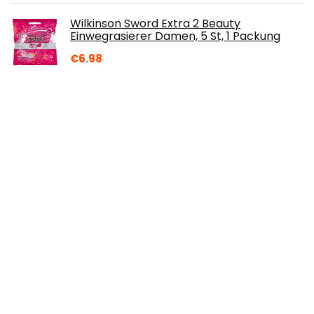
Wilkinson Sword Extra 2 Beauty
Einwegrasierer Damen, 5 St, 1 Packung
€
6.98
Beyer's Oil Bartöl Eisenkraut 30ml - 100%
natürlich - Macht den Bart weich
€
29.95
Braun IPL Silk Expert Pro 5 – IPL Geräte
Haarentfernung, Dauerhafte und
Schmerzfreie Haarentfernung für Zuhause
– inkl. Etui, Venus Rasierer, 2 Aufsätze,
Designed In Germany – PL5157, Weiß/Gold
€
406.98