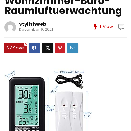
Wohnzimmer-Buro-
Raumluftuerwachtung
Stylishweb
1
View
December 9, 2021
0
Save