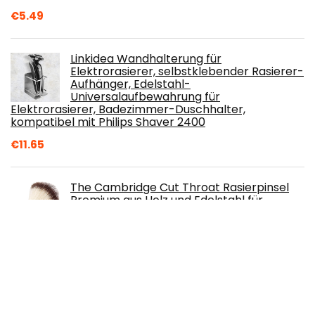
€
5.49
Linkidea Wandhalterung für
Elektrorasierer, selbstklebender Rasierer-
Aufhänger, Edelstahl-
Universalaufbewahrung für
Elektrorasierer, Badezimmer-Duschhalter,
kompatibel mit Philips Shaver 2400
€
11.65
The Cambridge Cut Throat Rasierpinsel
Premium aus Holz und Edelstahl für
Herren- Rasierpinsel Vegan Dachshaar-
Imitat - Tolles Herrengeschenk
€
15.99
King C. Gillette Bartbalsam mit
Sheabutter