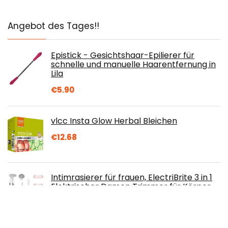
Angebot des Tages!!
Epistick - Gesichtshaar-Epilierer für
schnelle und manuelle Haarentfernung in
Lila
€
5.90
vlcc Insta Glow Herbal Bleichen
€
12.68
Intimrasierer für frauen, ElectriBrite 3 in 1
Elektrischer Damen Trimmer für Körper,
Bikinizone Intimbereich, Gesichtshaare
und Augenbrauen, Damenrasierer
Elektrisch mit Kammaufsätzen, USB-Aufladung