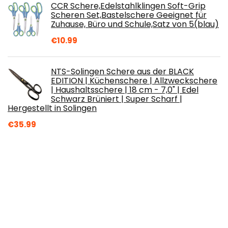
CCR Schere,Edelstahlklingen Soft-Grip
Scheren Set,Bastelschere Geeignet für
Zuhause, Büro und Schule,Satz von 5(blau)
€
10.99
NTS-Solingen Schere aus der BLACK
EDITION | Küchenschere | Allzweckschere
| Haushaltsschere | 18 cm - 7,0" | Edel
Schwarz Brüniert | Super Scharf |
Hergestellt in Solingen
€
35.99
Fem New Kurkuma Herbal Fairness Creme
bleichen creme
€
8.50
Generic Haarentfernungscreme
schmerzlos - Sanfte & beruhigende