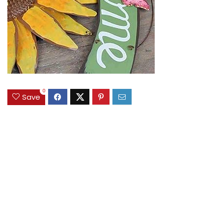
0
Save