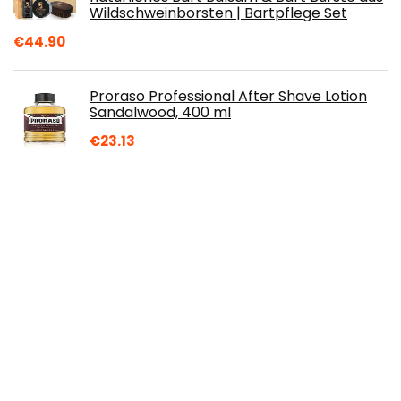
Wildschweinborsten | Bartpflege Set
€
44.90
Proraso Professional After Shave Lotion
Sandalwood, 400 ml
€
23.13
Veet Haarentf.creme sens.Haut
€
5.89
Gillette ProGlide
€
18.99