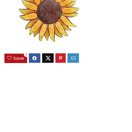
0
Save