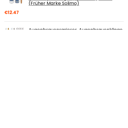
(Früher Marke Solimo)
€
12.47
Augenbrauenrasierer, Augenbrauenklinge
aus Edelstahl, auswechselbarer
Augenbrauenrasierer, geeignet für
Gesichts- und
Körperaugenbrauendamen, goldenes silbernes
zweiteiliges Set mit 10 Klingen
€
17.99
Wilkinson Sword Rasierseife im Tiegel
Herren, 125 g, 1 St
€
3.99
Deepline Haarentfernungscreme für den
Mann. Lässt die Haut sanft, geschmeidig
und seidig auch intimbereich.