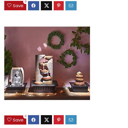
0
Save
0
Save