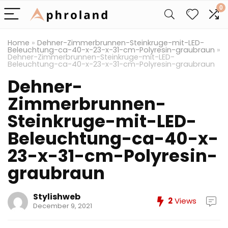
0
Home
»
Dehner-Zimmerbrunnen-Steinkruge-mit-LED-
Beleuchtung-ca-40-x-23-x-31-cm-Polyresin-graubraun
»
Dehner-Zimmerbrunnen-Steinkruge-mit-LED-
Beleuchtung-ca-40-x-23-x-31-cm-Polyresin-graubraun
Dehner-
Zimmerbrunnen-
Steinkruge-mit-LED-
Beleuchtung-ca-40-x-
23-x-31-cm-Polyresin-
graubraun
Stylishweb
2
Views
December 9, 2021