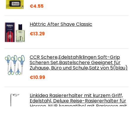
€
4.55
Hâttric After Shave Classic
€
13.29
CCR Schere,Edelstahlklingen Soft-Grip
Scheren Set,Bastelschere Geeignet für
Zuhause, Büro und Schule,Satz von 5(blau)
€
10.99
Linkidea Rasiererhalter mit kurzem Griff,
Edelstahl, Deluxe Reise-Rasiererhalter für
Herren, NUR kompatibel mit Rasierern mit
einem Griff von weniger als 8,9 cm
(Silber/Chrom poliert)
€
10.44