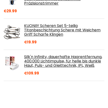
Präzisionstrimmer
€
29.99
KUONIIY Scheren Set 5-teilig
Titanbeschichtung Schere mit Weichem
Griff Scharfe Klingen
€
19.99
Silk'n Infinity, dauerhafte Haarentfernung,
400.000 Lichtimpulse, für helle bis dunkle
Haut, Puls- und Gleittechnik, IPL, Weiß
€
109.99
ACWOO Elektrischer Rasierer für Frauen,
5-In-1 Elektrischer Damenrasierer,
Damen Rasierer für Frauen, Haartrimmer
für Gesicht Nase Achseln Intimbereich
Bikinizone, USB-Aufladung