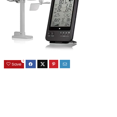
0
Save