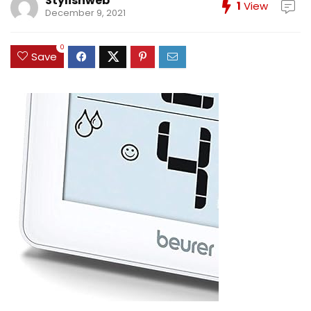
Stylishweb
1
View
December 9, 2021
0
Save