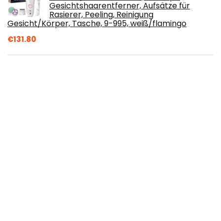
Gesichtshaarentferner, Aufsätze für
Rasierer, Peeling, Reinigung
Gesicht/Körper, Tasche, 9-995, weiß/flamingo
€
131.80
Vardhaman Bio-Baumwolle, 3 Spulen x
300 m, Indien
€
7.99
IPL Geräte Haarentfernung 500000
Lichtimpulsen Laser
Haarentfernungsgerät für Gesicht Körper
Bikinizone Achseln
€
199.99
Doctor Eckstein BioKosmetik Azulen Lotion
150ml